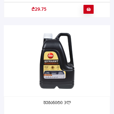
b
29.75
Შუმანიტი 3ლ
ᲕᲠᲪᲚᲐᲓ