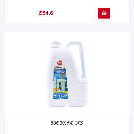
b
54.6
Მეტეორი 3ლ
ᲕᲠᲪᲚᲐᲓ