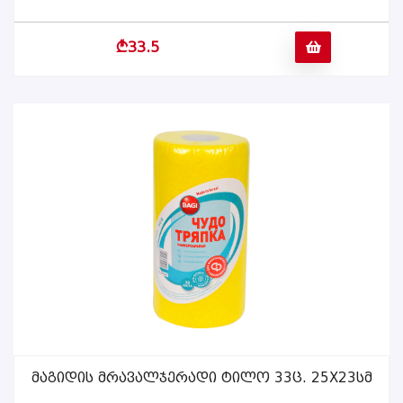
b
33.5
Მაგიდის Მრავალჯერადი Ტილო 33ც. 25X23სმ
ᲕᲠᲪᲚᲐᲓ