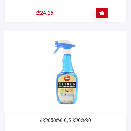
b
24.15
Კლინერი 0,5 Ლიტრი
ᲕᲠᲪᲚᲐᲓ