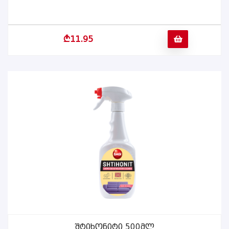
b
11.95
Შტიხონიტი 500მლ
ᲕᲠᲪᲚᲐᲓ