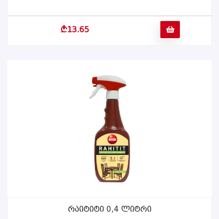
b
13.65
Რაიტიტი 0,4 Ლიტრი
ᲕᲠᲪᲚᲐᲓ