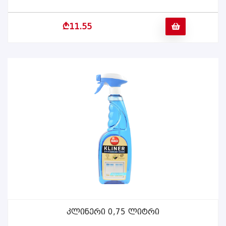
b
11.55
Კლინერი 0,75 Ლიტრი
ᲕᲠᲪᲚᲐᲓ