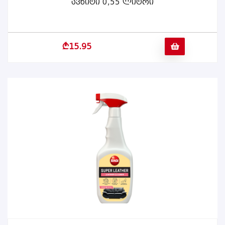
Ავნიტი 0,55 Ლიტრი
ᲕᲠᲪᲚᲐᲓ
b
15.95