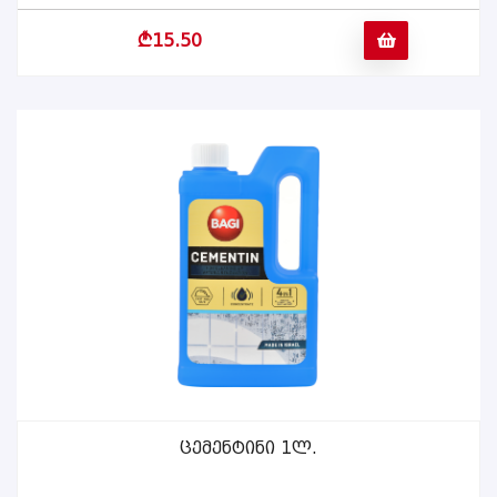
b
15.50
Ცემენტინი 1ლ.
ᲕᲠᲪᲚᲐᲓ