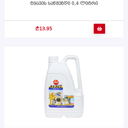
Ტყავის Საწმენდი 0,4 Ლიტრი
ᲕᲠᲪᲚᲐᲓ
b
13.95