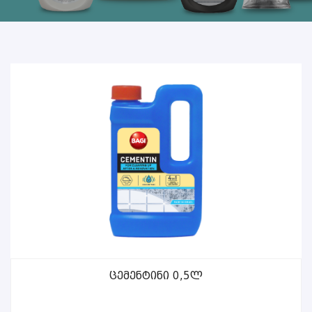
Ცემენტინი 0,5ლ
ᲕᲠᲪᲚᲐᲓ