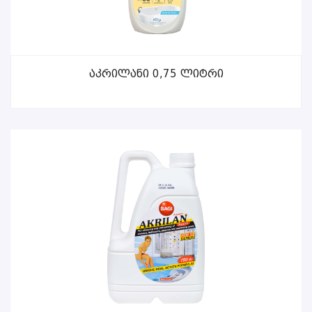
ᲕᲠᲪᲚᲐᲓ
Აკრილანი 0,75 Ლიტრი