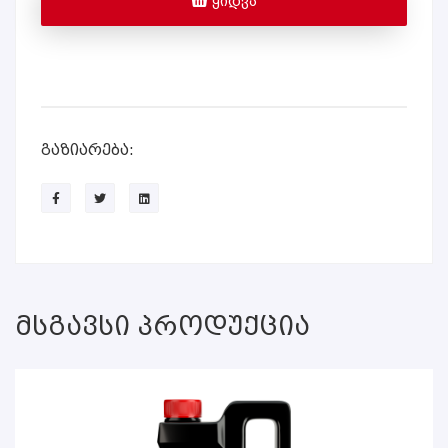
ᲧᲘᲓᲕᲐ
გაზიარება:
Მსგავსი Პროდუქცია