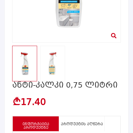
Ანტი-Კალკი 0,75 Ლიტრი
17.40
b
ᲘᲜᲤᲝᲠᲛᲐᲪᲘᲐ
ᲞᲠᲝᲓᲣᲥᲢᲘᲡ ᲐᲦᲬᲔᲠᲐ
ᲞᲠᲝᲓᲣᲥᲢᲖᲔ