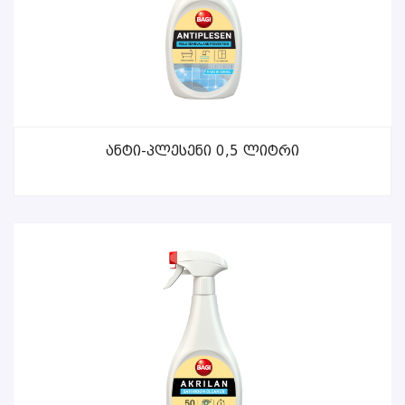
ᲕᲠᲪᲚᲐᲓ
Ანტი-Პლესენი 0,5 Ლიტრი