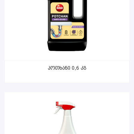
ᲕᲠᲪᲚᲐᲓ
Პოთხანი 0,6 Კგ