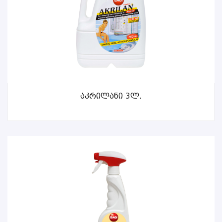
ᲕᲠᲪᲚᲐᲓ
Აკრილანი 3ლ.