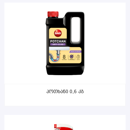
ᲕᲠᲪᲚᲐᲓ
Პოთხანი 0,6 Კგ