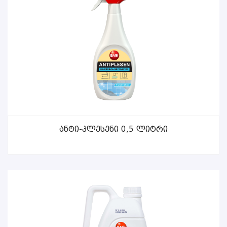
ᲕᲠᲪᲚᲐᲓ
Ანტი-Პლესენი 0,5 Ლიტრი