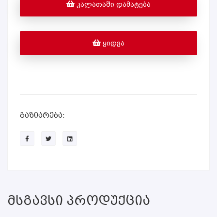
ᲙᲐᲚᲐᲗᲐᲨᲘ ᲓᲐᲛᲐᲢᲔᲑᲐ
ᲧᲘᲓᲕᲐ
გაზიარება:
Მსგავსი Პროდუქცია