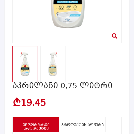
Აკრილანი 0,75 Ლიტრი
19.45
b
ᲘᲜᲤᲝᲠᲛᲐᲪᲘᲐ
ᲞᲠᲝᲓᲣᲥᲢᲘᲡ ᲐᲦᲬᲔᲠᲐ
ᲞᲠᲝᲓᲣᲥᲢᲖᲔ