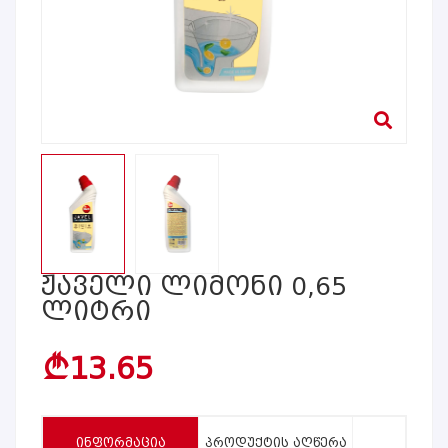
Ჟაველი Ლიმონი 0,65
Ლიტრი
13.65
b
ᲘᲜᲤᲝᲠᲛᲐᲪᲘᲐ
ᲞᲠᲝᲓᲣᲥᲢᲘᲡ ᲐᲦᲬᲔᲠᲐ