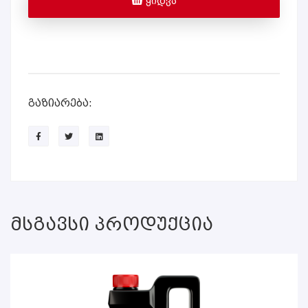
ᲧᲘᲓᲕᲐ
გაზიარება:
Მსგავსი Პროდუქცია