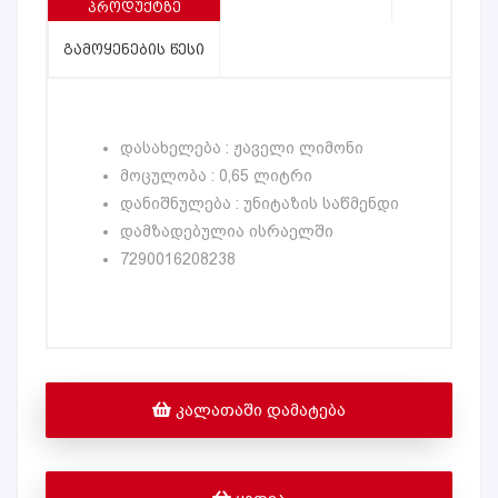
ᲞᲠᲝᲓᲣᲥᲢᲖᲔ
ᲒᲐᲛᲝᲧᲔᲜᲔᲑᲘᲡ ᲬᲔᲡᲘ
დასახელება : ჟაველი ლიმონი
მოცულობა : 0,65 ლიტრი
დანიშნულება : უნიტაზის საწმენდი
დამზადებულია ისრაელში
7290016208238
ᲙᲐᲚᲐᲗᲐᲨᲘ ᲓᲐᲛᲐᲢᲔᲑᲐ