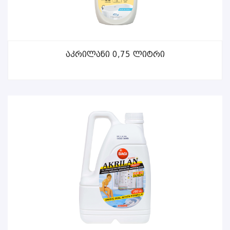
ᲕᲠᲪᲚᲐᲓ
Აკრილანი 0,75 Ლიტრი