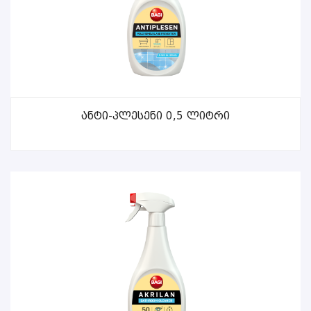
ᲕᲠᲪᲚᲐᲓ
Ანტი-Პლესენი 0,5 Ლიტრი