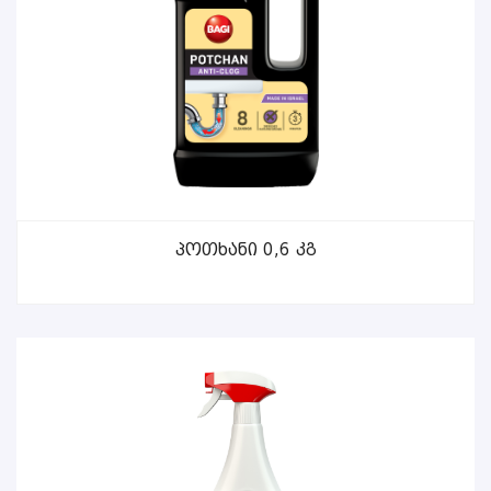
ᲕᲠᲪᲚᲐᲓ
Პოთხანი 0,6 Კგ