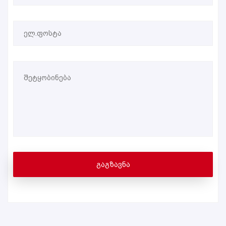
ᲒᲐᲒᲖᲐᲕᲜᲐ